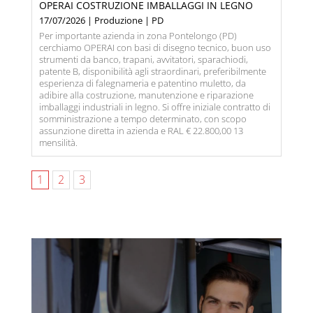
OPERAI COSTRUZIONE IMBALLAGGI IN LEGNO
17/07/2026 | Produzione | PD
Per importante azienda in zona Pontelongo (PD)
cerchiamo OPERAI con basi di disegno tecnico, buon uso
strumenti da banco, trapani, avvitatori, sparachiodi,
patente B, disponibilità agli straordinari, preferibilmente
esperienza di falegnameria e patentino muletto, da
adibire alla costruzione, manutenzione e riparazione
imballaggi industriali in legno. Si offre iniziale contratto di
somministrazione a tempo determinato, con scopo
assunzione diretta in azienda e RAL € 22.800,00 13
mensilità.
1
2
3