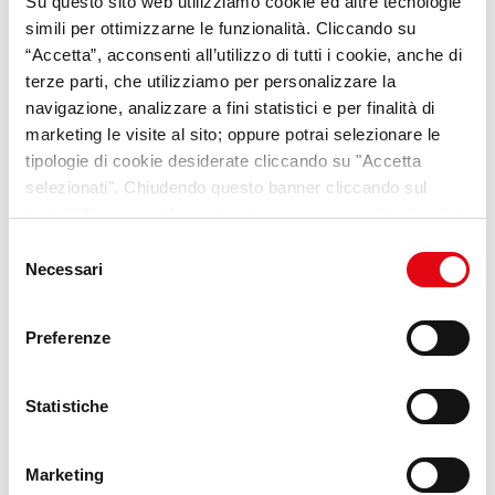
Su questo sito web utilizziamo cookie ed altre tecnologie
simili per ottimizzarne le funzionalità. Cliccando su
“Accetta”, acconsenti all’utilizzo di tutti i cookie, anche di
terze parti, che utilizziamo per personalizzare la
YUMANA
navigazione, analizzare a fini statistici e per finalità di
marketing le visite al sito; oppure potrai selezionare le
La nostra nuova piattaforma dedicata ai
tipologie di cookie desiderate cliccando su "Accetta
trend e alle opportunità per i giovani
selezionati". Chiudendo questo banner cliccando sul
tasto “X” prosegui la navigazione e saranno attivati solo i
Scopri di più
cookie tecnici necessari per la fruizione del sito. Potrai
Selezione
modificare le tue preferenze in ogni momento mediante il
Necessari
del
link “Impostazione dei cookie” a fine pagina. Per ulteriori
consenso
informazioni ti invitiamo a prendere visione della
Cookie
Preferenze
Policy
.
Statistiche
Marketing