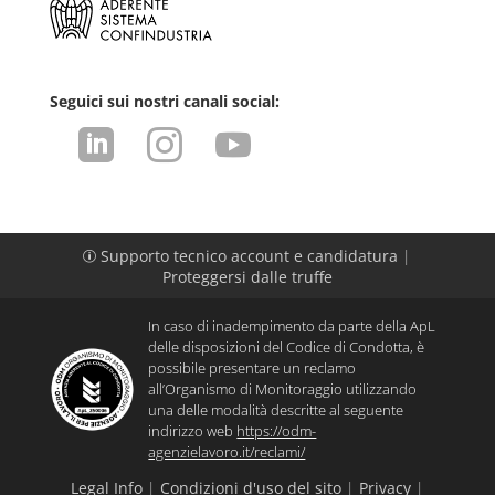
Seguici sui nostri canali social:



Supporto tecnico account e candidatura
|
p
Proteggersi dalle truffe
In caso di inadempimento da parte della ApL
delle disposizioni del Codice di Condotta, è
possibile presentare un reclamo
all’Organismo di Monitoraggio utilizzando
una delle modalità descritte al seguente
indirizzo web
https://odm-
agenzielavoro.it/reclami/
Legal Info
|
Condizioni d'uso del sito
|
Privacy
|