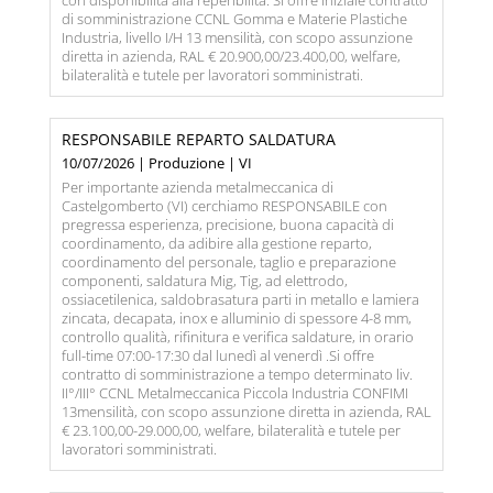
con disponibilità alla reperibilità. Si offre iniziale contratto
di somministrazione CCNL Gomma e Materie Plastiche
Industria, livello I/H 13 mensilità, con scopo assunzione
diretta in azienda, RAL € 20.900,00/23.400,00, welfare,
bilateralità e tutele per lavoratori somministrati.
RESPONSABILE REPARTO SALDATURA
10/07/2026 | Produzione | VI
Per importante azienda metalmeccanica di
Castelgomberto (VI) cerchiamo RESPONSABILE con
pregressa esperienza, precisione, buona capacità di
coordinamento, da adibire alla gestione reparto,
coordinamento del personale, taglio e preparazione
componenti, saldatura Mig, Tig, ad elettrodo,
ossiacetilenica, saldobrasatura parti in metallo e lamiera
zincata, decapata, inox e alluminio di spessore 4-8 mm,
controllo qualità, rifinitura e verifica saldature, in orario
full-time 07:00-17:30 dal lunedì al venerdì .Si offre
contratto di somministrazione a tempo determinato liv.
II°/III° CCNL Metalmeccanica Piccola Industria CONFIMI
13mensilità, con scopo assunzione diretta in azienda, RAL
€ 23.100,00-29.000,00, welfare, bilateralità e tutele per
lavoratori somministrati.