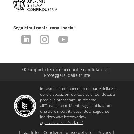
Seguici sui nostri canali social:



Supporto tecnico account e candidatura
|
p
Proteggersi dalle truffe
In caso di inadempimento da parte della ApL
delle disposizioni del Codice di Condotta, è
possibile presentare un reclamo
all’Organismo di Monitoraggio utilizzando
una delle modalità descritte al seguente
indirizzo web
https://odm-
agenzielavoro.it/reclami/
Legal Info
|
Condizioni d'uso del sito
|
Privacy
|