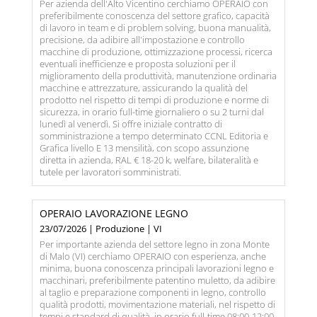
Per azienda dell'Alto Vicentino cerchiamo OPERAIO con
preferibilmente conoscenza del settore grafico, capacità
di lavoro in team e di problem solving, buona manualità,
precisione, da adibire all'impostazione e controllo
macchine di produzione, ottimizzazione processi, ricerca
eventuali inefficienze e proposta soluzioni per il
miglioramento della produttività, manutenzione ordinaria
macchine e attrezzature, assicurando la qualità del
prodotto nel rispetto di tempi di produzione e norme di
sicurezza, in orario full-time giornaliero o su 2 turni dal
lunedì al venerdì. Si offre iniziale contratto di
somministrazione a tempo determinato CCNL Editoria e
Grafica livello E 13 mensilità, con scopo assunzione
diretta in azienda, RAL € 18-20 k, welfare, bilateralità e
tutele per lavoratori somministrati.
OPERAIO LAVORAZIONE LEGNO
23/07/2026 | Produzione | VI
Per importante azienda del settore legno in zona Monte
di Malo (VI) cerchiamo OPERAIO con esperienza, anche
minima, buona conoscenza principali lavorazioni legno e
macchinari, preferibilmente patentino muletto, da adibire
al taglio e preparazione componenti in legno, controllo
qualità prodotti, movimentazione materiali, nel rispetto di
tempi e standard di qualità, in orario full-time 08:00-12:00