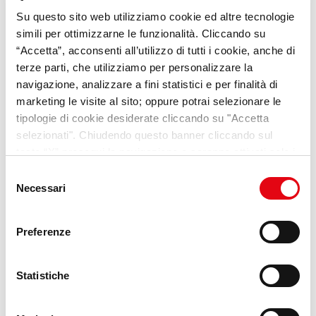
Su questo sito web utilizziamo cookie ed altre tecnologie
VideoPillole
per chi cerca
simili per ottimizzarne le funzionalità. Cliccando su
opportunità e consigli sul
“Accetta”, acconsenti all’utilizzo di tutti i cookie, anche di
terze parti, che utilizziamo per personalizzare la
mondo del lavoro
navigazione, analizzare a fini statistici e per finalità di
marketing le visite al sito; oppure potrai selezionare le
Scopri Lab Umana
tipologie di cookie desiderate cliccando su "Accetta
selezionati". Chiudendo questo banner cliccando sul
tasto “X” prosegui la navigazione e saranno attivati solo i
cookie tecnici necessari per la fruizione del sito. Potrai
Selezione
modificare le tue preferenze in ogni momento mediante il
Necessari
del
link “Impostazione dei cookie” a fine pagina. Per ulteriori
consenso
informazioni ti invitiamo a prendere visione della
Cookie
Preferenze
Policy
.
Statistiche