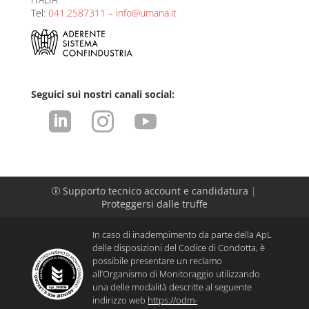
Tel:
041.2587311
–
info@umana.it
Seguici sui nostri canali social:



Supporto tecnico account e candidatura
|
p
Proteggersi dalle truffe
In caso di inadempimento da parte della ApL
delle disposizioni del Codice di Condotta, è
possibile presentare un reclamo
all’Organismo di Monitoraggio utilizzando
una delle modalità descritte al seguente
indirizzo web
https://odm-