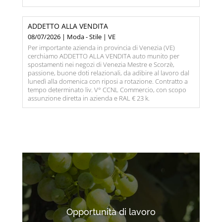
ADDETTO ALLA VENDITA
08/07/2026 | Moda - Stile | VE
Per importante azienda in provincia di Venezia (VE)
cerchiamo ADDETTO ALLA VENDITA auto munito per
spostamenti nei negozi di Venezia Mestre e Scorzè,
passione, buone doti relazionali, da adibire al lavoro dal
lunedì alla domenica con riposi a rotazione. Contratto a
tempo determinato liv. V° CCNL Commercio, con scopo
assunzione diretta in azienda e RAL € 23 k.
Opportunità di lavoro