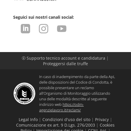
Seguici sui nostri canali social:



Supporto tecnico account e candidatura
|
p
Proteggersi dalle truffe
In caso di inadempimento da parte della ApL
delle disposizioni del Codice di Condotta, è
possibile presentare un reclamo
all’Organismo di Monitoraggio utilizzando
una delle modalità descritte al seguente
indirizzo web
https://odm-
agenzielavoro.it/reclami/
Legal Info
|
Condizioni d'uso del sito
|
Privacy
|
Comunicazione ex art. 9 D.Lgs. 276/2003
|
Cookies
Policy
|
Impostazione dei cookie
|
CCNL ApL
|